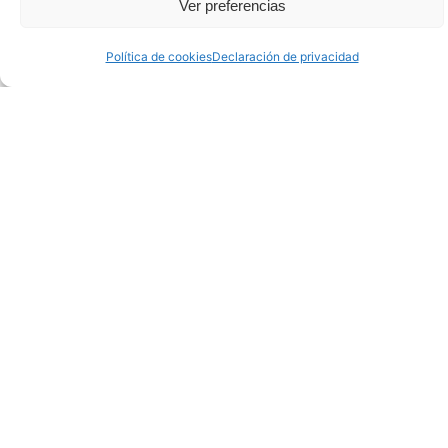
Ver preferencias
Política de cookies
Declaración de privacidad
Objetivos del Sea of Innovation
Cantabria Cluster (SICC)