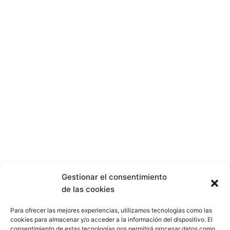
Gestionar el consentimiento
de las cookies
Para ofrecer las mejores experiencias, utilizamos tecnologías como las
cookies para almacenar y/o acceder a la información del dispositivo. El
consentimiento de estas tecnologías nos permitirá procesar datos como
El Sea of Innovation Cantabria Cluster se crea con la