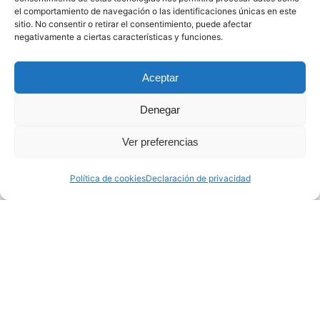
el comportamiento de navegación o las identificaciones únicas en este
finalidad de integrar a todos los actores que operan en
sitio. No consentir o retirar el consentimiento, puede afectar
el sector de las energías marinas en Cantabria, para así
negativamente a ciertas características y funciones.
poder promover la región como centro de excelencia
dentro del mercado nacional e internacional.
Aceptar
Denegar
Información
SICC
Ver preferencias
Socios
Proyectos
Política de cookies
Declaración de privacidad
Actualidad
Contacto
Contacto
PCTCAN
Calle Isabel Torres nº 1 39011 Santander
Cantabria -
SPAIN