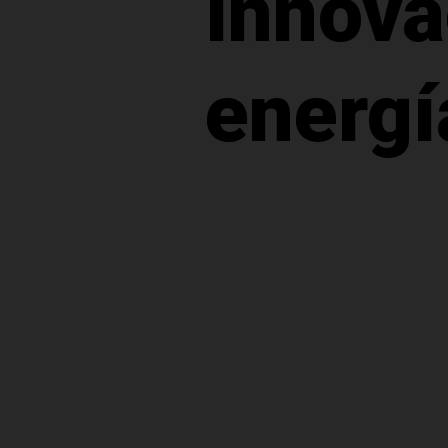
Innova
energí