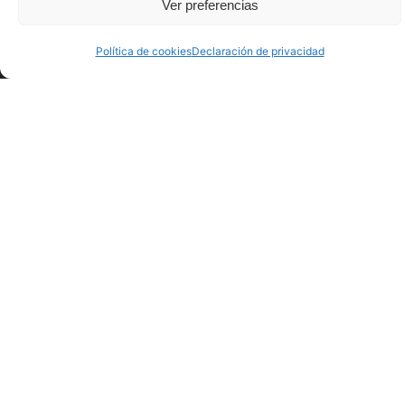
Ver preferencias
Clúster marino pionero en España
Política de cookies
Declaración de privacidad
El Sea of Innovation Cantabria Cluster integra a
empresas y organizaciones interesadas en el
desarrollo de las energías marinas. Desde el
SICC se impulsan proyectos de innovación que
proponen soluciones a los retos tecnológicos