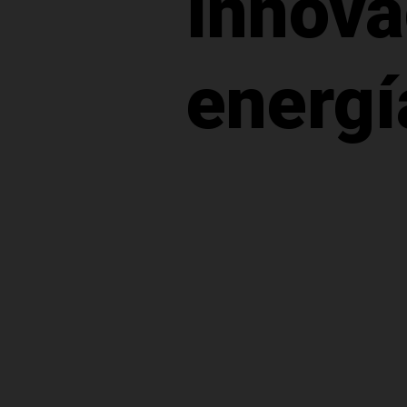
Innova
energí