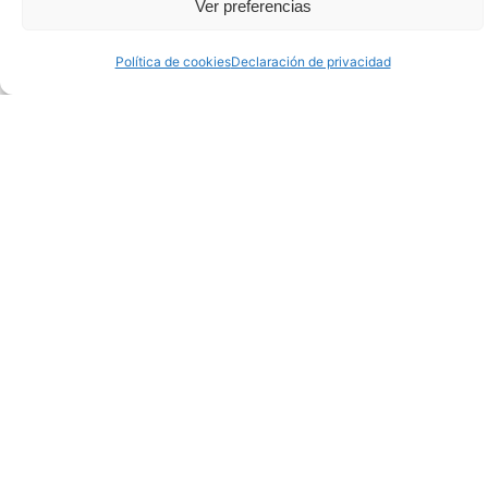
Ver preferencias
Política de cookies
Declaración de privacidad
Objetivos del Sea of Innovation
Cantabria Cluster (SICC)