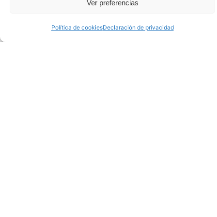
Ver preferencias
Política de cookies
Declaración de privacidad
Objetivos del Sea of Innovation
Cantabria Cluster (SICC)