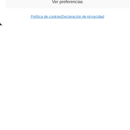
Ver preferencias
Clúster marino pionero en España
Política de cookies
Declaración de privacidad
El Sea of Innovation Cantabria Cluster integra a
empresas y organizaciones interesadas en el
desarrollo de las energías marinas. Desde el
SICC se impulsan proyectos de innovación que
proponen soluciones a los retos tecnológicos