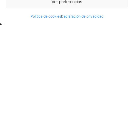
Ver preferencias
Clúster marino pionero en España
Política de cookies
Declaración de privacidad
El Sea of Innovation Cantabria Cluster integra a
empresas y organizaciones interesadas en el
desarrollo de las energías marinas. Desde el
SICC se impulsan proyectos de innovación que
proponen soluciones a los retos tecnológicos