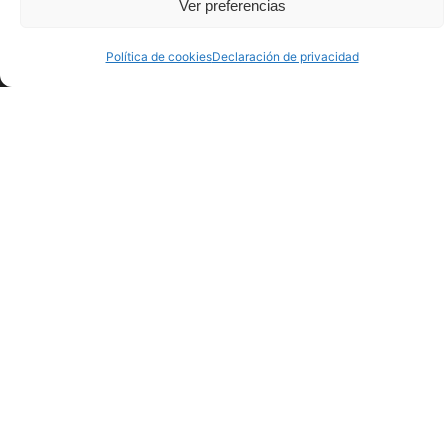
Ver preferencias
Clúster marino pionero en España
Política de cookies
Declaración de privacidad
El Sea of Innovation Cantabria Cluster integra a
empresas y organizaciones interesadas en el
desarrollo de las energías marinas. Desde el
SICC se impulsan proyectos de innovación que
proponen soluciones a los retos tecnológicos