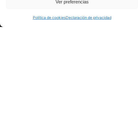
Ver preferencias
Clúster marino pionero en España
Política de cookies
Declaración de privacidad
El Sea of Innovation Cantabria Cluster integra a
empresas y organizaciones interesadas en el
desarrollo de las energías marinas. Desde el
SICC se impulsan proyectos de innovación que
proponen soluciones a los retos tecnológicos