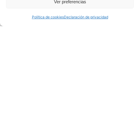
Ver preferencias
Política de cookies
Declaración de privacidad
Objetivos del Sea of Innovation
Cantabria Cluster (SICC)