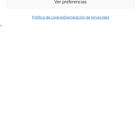
Ver preferencias
Política de cookies
Declaración de privacidad
Objetivos del Sea of Innovation
Cantabria Cluster (SICC)