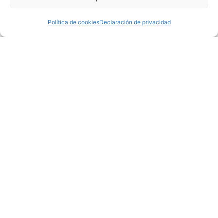
poder promover la región como centro de excelencia
dentro del mercado nacional e internacional.
Política de cookies
Declaración de privacidad
Información
SICC
Socios
Proyectos
Actualidad
Contacto
Contacto
PCTCAN
Calle Isabel Torres nº 1 39011 Santander
Cantabria -
SPAIN