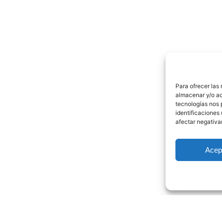
Para ofrecer las
almacenar y/o ac
tecnologías nos 
identificaciones 
afectar negativa
Acep