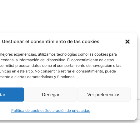
Gestionar el consentimiento de las cookies
 mejores experiencias, utilizamos tecnologías como las cookies para
ceder a la información del dispositivo. El consentimiento de estas
permitirá procesar datos como el comportamiento de navegación o las
únicas en este sitio. No consentir o retirar el consentimiento, puede
Siguiente
mente a ciertas características y funciones.
PivotBuoy, nueva
tar
Denegar
Ver preferencias
plataforma eólica flotante
que ve la luz en Santander
Política de cookies
Declaración de privacidad