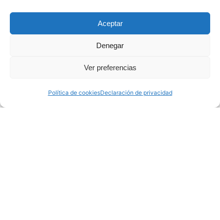
Aceptar
Denegar
Ver preferencias
Política de cookies
Declaración de privacidad
El Sea of Innovation Cantabria Cluster se crea con la
finalidad de integrar a todos los actores que operan en
el sector de las energías marinas en Cantabria, para así
poder promover la región como centro de excelencia