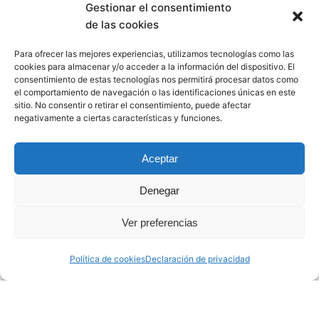
Gestionar el consentimiento
de las cookies
Para ofrecer las mejores experiencias, utilizamos tecnologías como las
cookies para almacenar y/o acceder a la información del dispositivo. El
consentimiento de estas tecnologías nos permitirá procesar datos como
el comportamiento de navegación o las identificaciones únicas en este
sitio. No consentir o retirar el consentimiento, puede afectar
negativamente a ciertas características y funciones.
El Sea of Innovation Cantabria Cluster se crea con la
Aceptar
finalidad de integrar a todos los actores que operan en
el sector de las energías marinas en Cantabria, para así
Denegar
poder promover la región como centro de excelencia
Ver preferencias
dentro del mercado nacional e internacional.
Política de cookies
Declaración de privacidad
Información
SICC
Socios