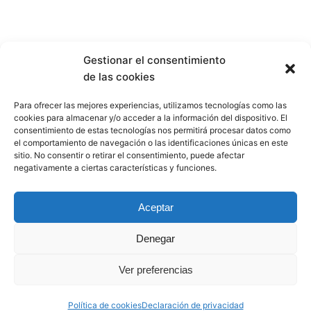
Gestionar el consentimiento
de las cookies
Para ofrecer las mejores experiencias, utilizamos tecnologías como las
cookies para almacenar y/o acceder a la información del dispositivo. El
consentimiento de estas tecnologías nos permitirá procesar datos como
el comportamiento de navegación o las identificaciones únicas en este
sitio. No consentir o retirar el consentimiento, puede afectar
negativamente a ciertas características y funciones.
El Sea of Innovation Cantabria Cluster se crea con la
finalidad de integrar a todos los actores que operan en
Aceptar
el sector de las energías marinas en Cantabria, para así
poder promover la región como centro de excelencia
Denegar
dentro del mercado nacional e internacional.
Ver preferencias
Información
Política de cookies
Declaración de privacidad
SICC