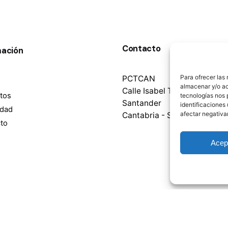
Contacto
mación
Para ofrecer las
PCTCAN
almacenar y/o ac
Calle Isabel Torres nº 1 3901
tos
tecnologías nos 
Santander
identificaciones 
idad
afectar negativa
Cantabria - SPAIN
to
Acep