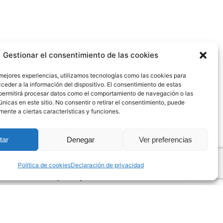
Gestionar el consentimiento de las cookies
 mejores experiencias, utilizamos tecnologías como las cookies para
ceder a la información del dispositivo. El consentimiento de estas
1
permitirá procesar datos como el comportamiento de navegación o las
únicas en este sitio. No consentir o retirar el consentimiento, puede
Sea of Innovation Cantabria Cluster
mente a ciertas características y funciones.
(SICC) se financia a través de una ayuda
de la Sociedad para el Desarrollo
tar
Denegar
Ver preferencias
Regional de Cantabria (SODERCAN),
sociedad pública adscrita a la Consejería
Política de cookies
Declaración de privacidad
de Industria, Turismo, Innovación,
Transportes y Comercio del Gobierno de
Cantabria. La ayuda se enmarca en el
Programa de Fomento de Clústeres
Sectoriales para el ejercicio 2025 y su