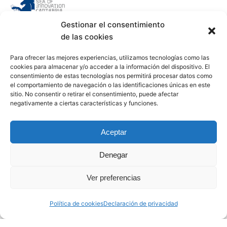
Gestionar el consentimiento
de las cookies
Para ofrecer las mejores experiencias, utilizamos tecnologías como las
El Sea of Innovation Cantabria Cluster se crea con la
cookies para almacenar y/o acceder a la información del dispositivo. El
finalidad de integrar a todos los actores que operan en
consentimiento de estas tecnologías nos permitirá procesar datos como
el comportamiento de navegación o las identificaciones únicas en este
el sector de las energías marinas en Cantabria, para así
sitio. No consentir o retirar el consentimiento, puede afectar
poder promover la región como centro de excelencia
negativamente a ciertas características y funciones.
dentro del mercado nacional e internacional.
Aceptar
Información
Denegar
SICC
Socios
Ver preferencias
Proyectos
Actualidad
Política de cookies
Declaración de privacidad
Contacto